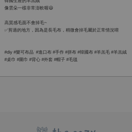
韓國生產的羊羔絨
像雲朵一樣非常澎軟喔😃
高質感毛面不會掉毛~
✅剪過的地方，因為是長毛布，稍微會掉毛屬於正常情況唷
#diy #樂可布品 #進口布 #手作 #拼布 #韓國布 #羊羔毛 #羊羔絨
#桌巾 #圍巾 #背心 #外套 #帽子 #毛毯