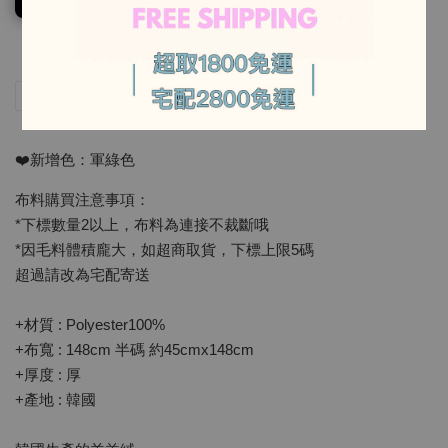
-
分享
Tweet
Pin it
LINE
❤️新增色：軍綠色
布料購買注意事項：
*下標數量2以上，布料為連接不裁斷哦
*因毛料體積龐大，如超商取貨，下標上限5碼
超過請改為宅配寄送
+材質 : Polyester100%
+布寬 : 148cm 半碼 約45cmx148cm
+厚度 : 厚
+產地 : 韓國