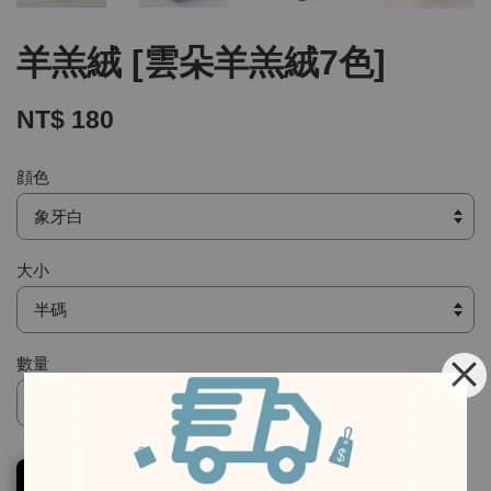
羊羔絨 [雲朵羊羔絨7色]
NT$ 180
顔色
大小
數量
-
加入購物車