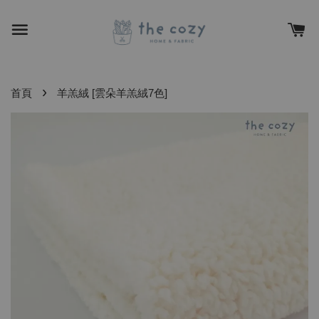
›
首頁
羊羔絨 [雲朵羊羔絨7色]