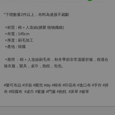
*下標數量2件以上，布料為連接不裁斷
+材質 : 棉＋人造絲(嫘縈 植物纖維)
+布寬 : 145cm
+厚度 : 刷毛加工
+產地 : 韓國
+應用 ：棉＋人造絲刷毛布，秋冬季節非常溫暖舒服，很適合
做衣服，寢具，桌巾，抱枕，包包。
#樂可布品 #洋裝 #圍兜 #diy #棉布 #印花布 #進口布 #手作 #拼
布 #韓國布 #桌巾 #窗簾 #門簾 #抱枕 #床單 #被單